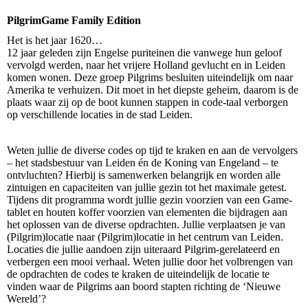
PilgrimGame Family Edition
Het is het jaar 1620…
12 jaar geleden zijn Engelse puriteinen die vanwege hun geloof
vervolgd werden, naar het vrijere Holland gevlucht en in Leiden
komen wonen. Deze groep Pilgrims besluiten uiteindelijk om naar
Amerika te verhuizen. Dit moet in het diepste geheim, daarom is de
plaats waar zij op de boot kunnen stappen in code-taal verborgen
op verschillende locaties in de stad Leiden.
Weten jullie de diverse codes op tijd te kraken en aan de vervolgers
– het stadsbestuur van Leiden én de Koning van Engeland – te
ontvluchten? Hierbij is samenwerken belangrijk en worden alle
zintuigen en capaciteiten van jullie gezin tot het maximale getest.
Tijdens dit programma wordt jullie gezin voorzien van een Game-
tablet en houten koffer voorzien van elementen die bijdragen aan
het oplossen van de diverse opdrachten. Jullie verplaatsen je van
(Pilgrim)locatie naar (Pilgrim)locatie in het centrum van Leiden.
Locaties die jullie aandoen zijn uiteraard Pilgrim-gerelateerd en
verbergen een mooi verhaal. Weten jullie door het volbrengen van
de opdrachten de codes te kraken de uiteindelijk de locatie te
vinden waar de Pilgrims aan boord stapten richting de ‘Nieuwe
Wereld’?